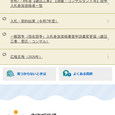
令和7・8年度【建設工事】【測量・コンサルタント等】競争
る
入札参加資格者一覧
人
は
こ
入札・契約結果（令和7年度）
ん
な
ペ
一般競争（指名競争）入札参加資格審査申請書変更届（建設
ー
工事、委託・コンサル）
ジ
も
見
広報玄海（2026年）
て
い
ま
す