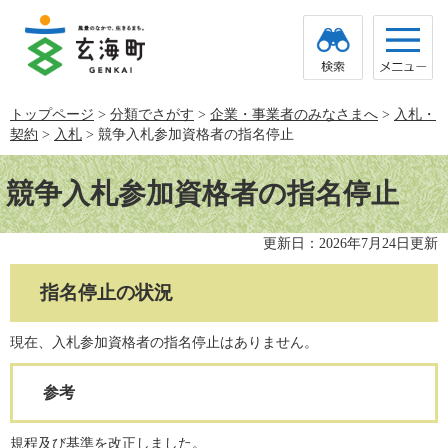
ペ
メ
ー
ニ
ジ
ュ
の
ー
先
を
頭
飛
トップページ
>
分類でさがす
>
企業・事業者のみなさまへ
>
入札・
で
ば
契約
>
入札
>
競争入札参加資格者の指名停止
す。
し
て
本
本
文
競争入札参加資格者の指名停止
文
へ
更新日：2026年7月24日更新
指名停止の状況
現在、入札参加資格者の指名停止はありません。
参考
規程及び基準を改正しました。