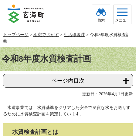
ペ
メ
ー
ニ
ジ
ュ
の
ー
先
を
頭
飛
トップページ
>
組織でさがす
>
生活環境課
>
令和8年度水質検査計
で
ば
画
す。
し
て
本
本
文
令和8年度水質検査計画
文
へ
ページ内目次
更新日：2026年4月1日更新
水道事業では、水質基準をクリアした安全で良質な水をお送りす
るために水質検査計画を策定しています。
水質検査計画とは