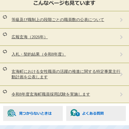
ペ
ー
ジ
を
等級及び職制上の段階ごとの職員数の公表について
見
て
い
広報玄海（2026年）
る
人
は
入札・契約結果（令和8年度）
こ
ん
な
玄海町における女性職員の活躍の推進に関する特定事業主行
ペ
動計画を公表します
ー
ジ
も
令和8年度玄海町職員採用試験を実施します
見
て
い
ま
す