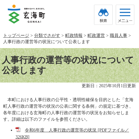
ペ
メ
ー
ニ
ジ
ュ
の
ー
先
を
頭
飛
トップページ
>
分類でさがす
>
町政情報
>
町政運営
>
職員人事
>
で
ば
人事行政の運営等の状況について公表します
す。
し
て
本
本
文
人事行政の運営等の状況について
文
へ
公表します
更新日：2025年10月1日更新
本町における人事行政の公平性・透明性確保を目的とした「玄海
町人事行政の運営等の状況の公表に関する条例」の規定に基づき、
各年度における玄海町の人事行政の運営等の状況をお知らせしま
す。詳細は以下のファイルを参照ください。
令和6年度 人事行政の運営等の状況 [PDFファイル／
326KB]