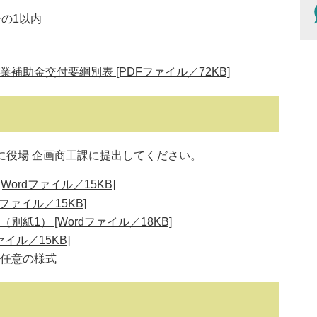
ー
ジ
の1以内
も
見
て
補助金交付要綱別表 [PDFファイル／72KB]
い
ま
す
役場 企画商工課に提出してください。
ordファイル／15KB]
ファイル／15KB]
紙1） [Wordファイル／18KB]
ァイル／15KB]
任意の様式