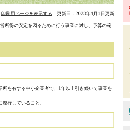
印刷用ページを表示する
更新日：2023年4月1日更新
営所得の安定を図るために行う事業に対し、予算の範
こ
の
ペ
ー
ジ
を
見
て
い
る
業所を有する中小企業者で、1年以上引き続いて事業を
人
は
に履行していること。
こ
ん
な
ペ