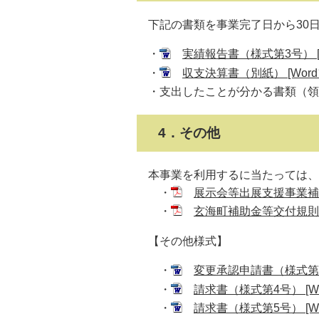
下記の書類を事業完了日から30日
・
実績報告書（様式第3号） [W
・
収支決算書（別紙） [Word
・支出したことが分かる書類（領
4．その他
本事業を利用するに当たっては、
・
展示会等出展支援事業補助金
・
玄海町補助金等交付規則 [
【その他様式】
・
変更承認申請書（様式第2号
・
請求書（様式第4号） [Wo
・
請求書（様式第5号） [Wo