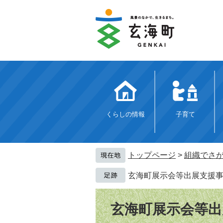
ペ
メ
ー
ニ
ジ
ュ
の
ー
先
を
頭
飛
で
ば
す。
し
て
本
文
くらしの情報
子育て
へ
トップページ
>
組織でさ
玄海町展示会等出展支援
本
文
玄海町展示会等出