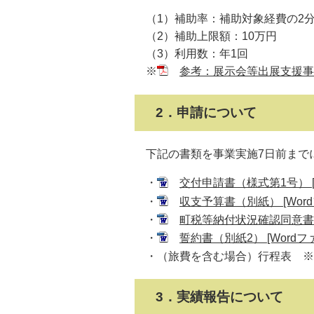
（1）補助率：補助対象経費の2分
（2）補助上限額：10万円
（3）利用数：年1回
※
参考：展示会等出展支援事業
2．申請について
下記の書類を事業実施7日前までに
・
交付申請書（様式第1号） [W
・
収支予算書（別紙） [Word
・
町税等納付状況確認同意書（別
・
誓約書（別紙2） [Wordフ
・（旅費を含む場合）行程表 ※
3．実績報告について