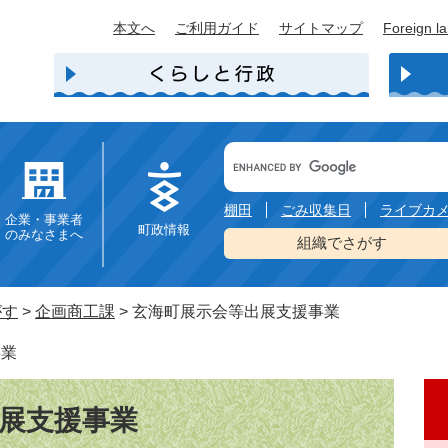
本文へ
ご利用ガイド
サイトマップ
Foreign l
Google
カ
ス
タ
棚田
ごみ収集日
ライブカ
企業・事業者
ム
町政情報
のみなさまへ
検
組織でさがす
索
がす
>
企画商工課
>
玄海町展示会等出展支援事業
事業
展支援事業