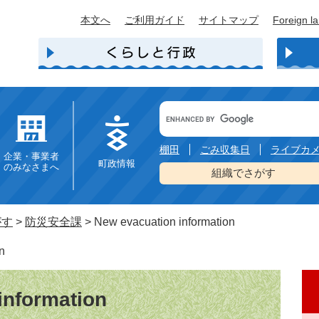
本文へ
ご利用ガイド
サイトマップ
Foreign l
Google
カ
ス
タ
棚田
ごみ収集日
ライブカ
企業・事業者
ム
町政情報
のみなさまへ
検
組織でさがす
索
がす
>
防災安全課
>
New evacuation information
n
information