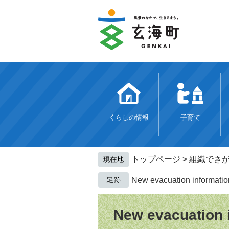
ペ
メ
ー
ニ
ジ
ュ
の
ー
先
を
頭
飛
で
ば
す。
し
て
本
文
くらしの情報
子育て
へ
トップページ
>
組織でさ
New evacuation informatio
本
文
New evacuation 