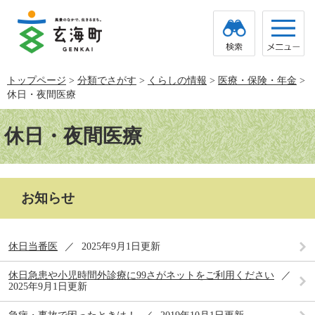
ペ
メ
ー
ニ
ジ
ュ
の
ー
先
を
頭
飛
トップページ
>
分類でさがす
>
くらしの情報
>
医療・保険・年金
>
で
ば
休日・夜間医療
す。
し
て
本
本
文
休日・夜間医療
文
へ
お知らせ
休日当番医
2025年9月1日更新
休日急患や小児時間外診療に99さがネットをご利用ください
2025年9月1日更新