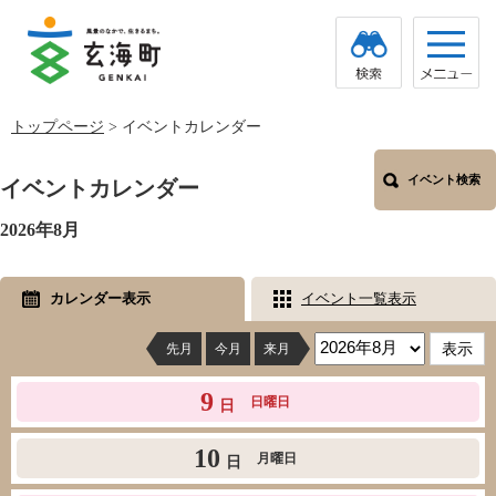
ペ
メ
ー
ニ
ジ
ュ
の
ー
先
を
頭
飛
トップページ
>
イベントカレンダー
で
ば
す。
し
本
て
文
イベント検索
イベントカレンダー
本
文
2026年8月
へ
カレンダー表示
イベント一覧表示
先月
今月
来月
9
日曜日
日
10
月曜日
日