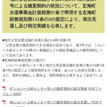
号による随意契約の状況について、玄海町
水道事業会計規程第97条で準用する玄海町
財務規則第132条の3の規定により、発注見
通し及び発注実績を公表します。
■地方公営企業法施行令第21条の14第1項第3号
公営企業が随意契約できる場合が定めてあり、第3号では、シルバ
ー人材センターや障がい者施設などの福祉系施設との随意契約につ
いて定めてあります。
■玄海町財務規則第132条の3
シルバー人材センター等と地方公営企業法施行令第21条の14第1項
第3号の規定により随意契約を行う場合、あらかじめ発注見通しを、
また、契約を締結した場合は、契約実績を公表するよう定めていま
す。
R7シルバー人材センター等との随意契約の発注実績 [PDFファ
イル／34KB]
R8シルバー人材センター等との随意契約の発注見通し [PDFフ