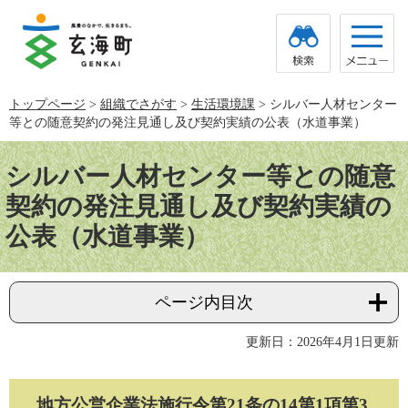
ペ
メ
ー
ニ
ジ
ュ
の
ー
先
を
頭
飛
トップページ
>
組織でさがす
>
生活環境課
>
シルバー人材センター
で
ば
等との随意契約の発注見通し及び契約実績の公表（水道事業）
す。
し
て
本
本
文
シルバー人材センター等との随意
文
へ
契約の発注見通し及び契約実績の
公表（水道事業）
ページ内目次
更新日：2026年4月1日更新
地方公営企業法施行令第21条の14第1項第3