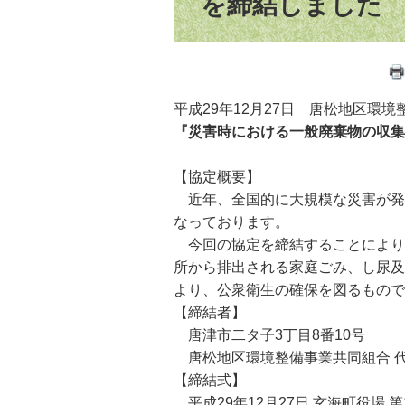
を締結しました
平成29年12月27日 唐松地区環
『災害時における一般廃棄物の収集
【協定概要】
近年、全国的に大規模な災害が発
なっております。
今回の協定を締結することにより
所から排出される家庭ごみ、し尿及
より、公衆衛生の確保を図るもので
【締結者】
唐津市二タ子3丁目8番10号
唐松地区環境整備事業共同組合 代
【締結式】
平成29年12月27日 玄海町役場 