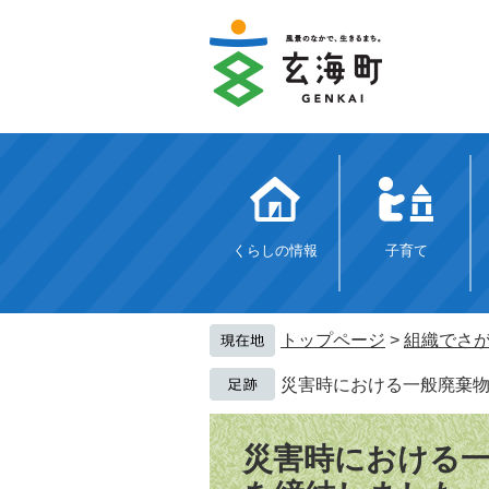
ペ
メ
ー
ニ
ジ
ュ
の
ー
先
を
頭
飛
で
ば
す。
し
て
本
文
くらしの情報
子育て
へ
トップページ
>
組織でさ
災害時における一般廃棄
本
文
災害時における一