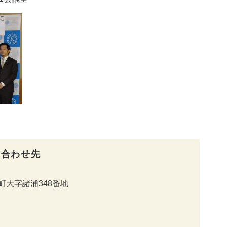
い合わせ先
町大字諸浦348番地