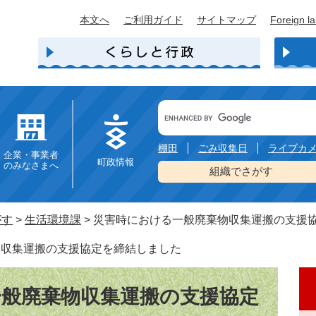
本文へ
ご利用ガイド
サイトマップ
Foreign l
Google
カ
ス
タ
棚田
ごみ収集日
ライブカ
企業・事業者
ム
町政情報
のみなさまへ
検
組織でさがす
索
がす
>
生活環境課
>
災害時における一般廃棄物収集運搬の支援
物収集運搬の支援協定を締結しました
般廃棄物収集運搬の支援協定