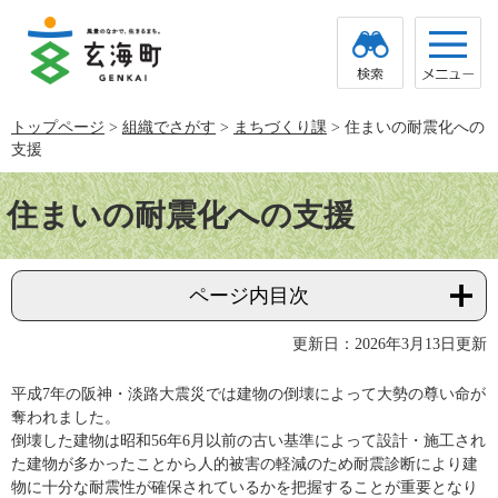
ペ
メ
ー
ニ
ジ
ュ
の
ー
先
を
頭
飛
トップページ
>
組織でさがす
>
まちづくり課
>
住まいの耐震化への
で
ば
支援
す。
し
て
本
本
文
住まいの耐震化への支援
文
へ
ページ内目次
更新日：2026年3月13日更新
平成7年の阪神・淡路大震災では建物の倒壊によって大勢の尊い命が
奪われました。
倒壊した建物は昭和56年6月以前の古い基準によって設計・施工され
た建物が多かったことから人的被害の軽減のため耐震診断により建
物に十分な耐震性が確保されているかを把握することが重要となり