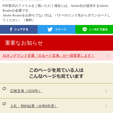
PDF形式のファイルをご覧いただく場合には、Adobe社が提供するAdobe
Readerが必要です。
Adobe Readerをお持ちでない方は、バナーのリンク先からダウンロードし
てください。（無料）
重要なお知らせ
AIオンデマンド交通「のるーと玄海」が一部変更します！
こ
の
ペ
ー
ジ
を
広報玄海（2026年）
見
て
い
入札・契約結果（令和8年度）
る