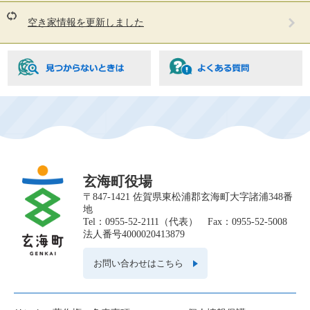
人
は
空き家情報を更新しました
こ
ん
な
ペ
ー
ジ
も
見
て
い
ま
す
玄海町役場
〒847-1421 佐賀県東松浦郡玄海町大字諸浦348番
地
Tel：0955-52-2111（代表） Fax：0955-52-5008
法人番号4000020413879
お問い合わせはこちら