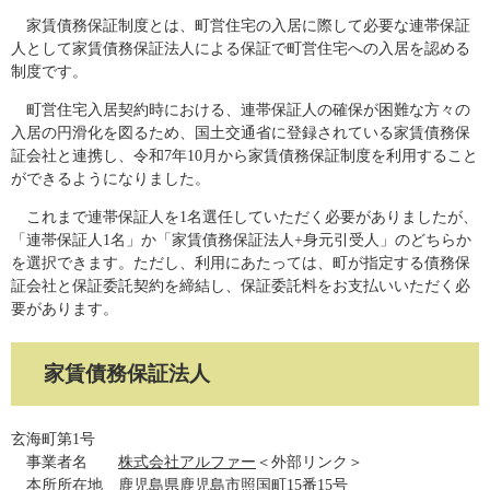
家賃債務保証制度とは、町営住宅の入居に際して必要な連帯保証
人として家賃債務保証法人による保証で町営住宅への入居を認める
制度です。
町営住宅入居契約時における、連帯保証人の確保が困難な方々の
入居の円滑化を図るため、国土交通省に登録されている家賃債務保
証会社と連携し、令和7年10月から家賃債務保証制度を利用すること
ができるようになりました。
これまで連帯保証人を1名選任していただく必要がありましたが、
「連帯保証人1名」か「家賃債務保証法人+身元引受人」のどちらか
を選択できます。ただし、利用にあたっては、町が指定する債務保
証会社と保証委託契約を締結し、保証委託料をお支払いいただく必
要があります。
家賃債務保証法人
玄海町第1号
事業者名
株式会社アルファー
＜外部リンク＞
本所所在地 鹿児島県鹿児島市照国町15番15号