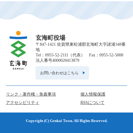
は
こ
ん
な
ペ
ー
ジ
玄海町役場
も
〒847-1421 佐賀県東松浦郡玄海町大字諸浦348番
見
地
て
Tel：0955-52-2111（代表） Fax：0955-52-5008
い
法人番号4000020413879
ま
す
お問い合わせはこちら
リンク・著作権・免責事項
個人情報保護
アクセシビリティ
RSSについて
Copyright (C) Genkai Town. All Rights Reserved.