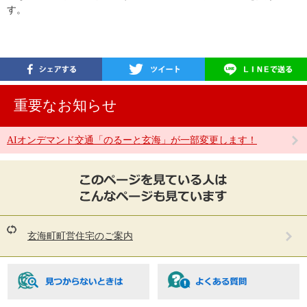
す。
重要なお知らせ
AIオンデマンド交通「のるーと玄海」が一部変更します！
こ
の
ペ
ー
ジ
を
玄海町町営住宅のご案内
見
て
い
る
人