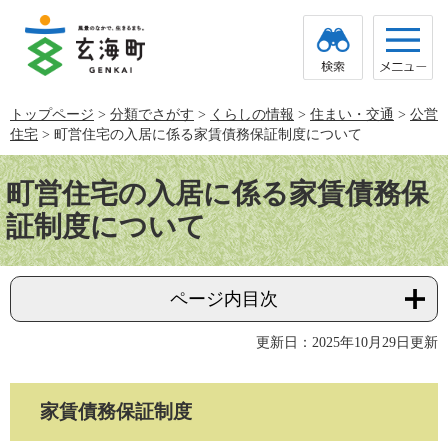
ペ
メ
ー
ニ
ジ
ュ
の
ー
先
を
頭
飛
トップページ
>
分類でさがす
>
くらしの情報
>
住まい・交通
>
公営
で
ば
住宅
>
町営住宅の入居に係る家賃債務保証制度について
す。
し
て
本
本
文
町営住宅の入居に係る家賃債務保
文
へ
証制度について
ページ内目次
更新日：2025年10月29日更新
家賃債務保証制度