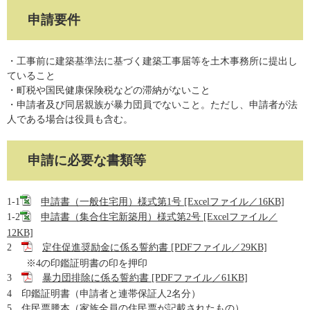
申請要件
・工事前に建築基準法に基づく建築工事届等を土木事務所に提出し
ていること
・町税や国民健康保険税などの滞納がないこと
・申請者及び同居親族が暴力団員でないこと。ただし、申請者が法
人である場合は役員も含む。
申請に必要な書類等
1-1
申請書（一般住宅用）様式第1号 [Excelファイル／16KB]
1-2
申請書（集合住宅新築用）様式第2号 [Excelファイル／
12KB]
2
定住促進奨励金に係る誓約書 [PDFファイル／29KB]
※4の印鑑証明書の印を押印
3
暴力団排除に係る誓約書 [PDFファイル／61KB]
4 印鑑証明書（申請者と連帯保証人2名分）
5 住民票謄本（家族全員の住民票が記載されたもの）