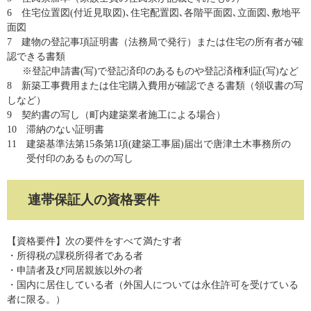
6 住宅位置図(付近見取図)､住宅配置図､各階平面図､立面図､敷地平
面図
7 建物の登記事項証明書（法務局で発行）または住宅の所有者が確
認できる書類
※登記申請書(写)で登記済印のあるものや登記済権利証(写)など
​8 新築工事費用または住宅購入費用が確認できる書類（領収書の写
しなど）
9 契約書の写し（町内建築業者施工による場合）
10 滞納のない証明書
11 建築基準法第15条第1項(建築工事届)届出で唐津土木事務所の
受付印のあるものの写し
連帯保証人の資格要件
【資格要件】次の要件をすべて満たす者
・所得税の課税所得者である者
・申請者及び同居親族以外の者
​・国内に居住している者（外国人については永住許可を受けている
者に限る。）