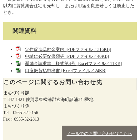
以内に賃貸集合住宅を売却し、または用途を変更若しくは廃止した
とき。
関連資料
定住促進奨励金案内 [PDFファイル／316KB]
申請に必要な書類等 [PDFファイル／40KB]
奨励金請求書 様式第4号 [Excelファイル／11KB]
口座振替払申出書 [Excelファイル／24KB]
このページに関するお問い合わせ先
まちづくり課
〒847-1421
佐賀県東松浦郡玄海町諸浦348番地
まちづくり係
Tel：0955-52-2156
Fax：0955-52-2813
メールでのお問い合わせはこちら