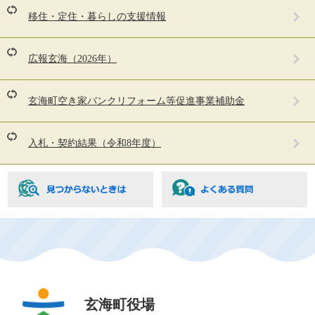
い
移住・定住・暮らしの支援情報
る
人
は
広報玄海（2026年）
こ
ん
な
玄海町空き家バンクリフォーム等促進事業補助金
ペ
ー
ジ
入札・契約結果（令和8年度）
も
見
て
い
ま
す
玄海町役場