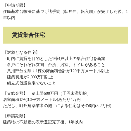
【申請期限】
住民基本台帳法に基づく諸手続（転居届、転入届）が完了した後、1
年以内
賃貸集合住宅
【対象となる住宅】
・町内に賃貸を目的とした1棟4戸以上の集合住宅を新築
・各戸にそれぞれ玄関、台所、浴室、トイレがあること
​・共用部分を除く1棟の床面積合計が120平方メートル以上
・建築費用が2,000万円以上
・組立式仮設住宅でないこと​
【支給金額】 ※上限600万円（千円未満切捨）
居室面積1坪(3.3平方メートル)あたり4万円
ただし、町外建築業者の施工による住宅はその8割(3.2万円)
【申請期限】
​建築物の不動産の表示登記完了後、1年以内