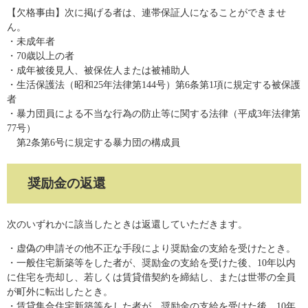
【欠格事由】次に掲げる者は、連帯保証人になることができませ
ん。
・未成年者
・70歳以上の者
・成年被後見人、被保佐人または被補助人
​・生活保護法（昭和25年法律第144号）第6条第1項に規定する被保護
者
・暴力団員による不当な行為の防止等に関する法律（平成3年法律第
77号）
第2条第6号に規定する暴力団の構成員
奨励金の返還
次のいずれかに該当したときは返還していただきます。
・虚偽の申請その他不正な手段により奨励金の支給を受けたとき。
​・一般住宅新築等をした者が、奨励金の支給を受けた後、10年以内
に住宅を売却し、若しくは賃貸借契約を締結し、または世帯の全員
が町外に転出したとき。
・賃貸集合住宅新築等をした者が、奨励金の支給を受けた後、10年