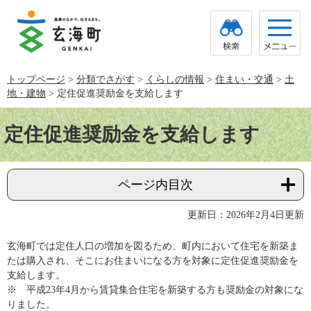
ペ
メ
ー
ニ
ジ
ュ
の
ー
先
を
頭
飛
トップページ
>
分類でさがす
>
くらしの情報
>
住まい・交通
>
土
で
ば
地・建物
>
定住促進奨励金を支給します
す。
し
て
本
本
文
定住促進奨励金を支給します
文
へ
ページ内目次
更新日：2026年2月4日更新
玄海町では定住人口の増加を図るため、町内において住宅を新築ま
たは購入され、そこにお住まいになる方を対象に定住促進奨励金を
支給します。
※ 平成23年4月から賃貸集合住宅を新築する方も奨励金の対象にな
りました。