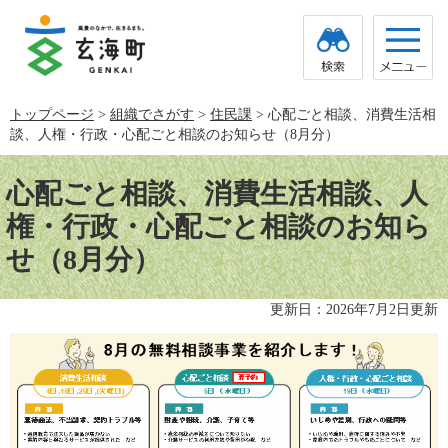
ペ
メ
ー
ニ
ジ
ュ
の
ー
先
を
頭
飛
トップページ
>
組織でさがす
>
住民課
>
心配ごと相談、消費生活相
で
ば
談、人権・行政・心配ごと相談のお知らせ（8月分）
す。
し
て
本
本
文
心配ごと相談、消費生活相談、人
文
へ
権・行政・心配ごと相談のお知ら
せ（8月分）
更新日：2026年7月2日更新