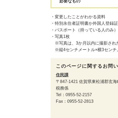
必要なもの
・変更したことがわかる資料
・特別永住者証明書か外国人登録証
・パスポート（持っている人のみ）
・写真1枚
※写真は、3か月以内に撮影され
※縦4センチメートル×横3センチ
このページに関するお問
住民課
〒847-1421
佐賀県東松浦郡玄海
税務係
Tel：0955-52-2157
Fax：0955-52-2813