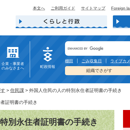
本文へ
ご利用ガイド
サイトマップ
Foreign l
Google
カ
ス
タ
棚田
ごみ収集日
ライブカ
企業・事業者
ム
町政情報
のみなさまへ
検
組織でさがす
索
がす
>
住民課
>
外国人住民の人の特別永住者証明書の手続き
住者証明書の手続き
特別永住者証明書の手続き