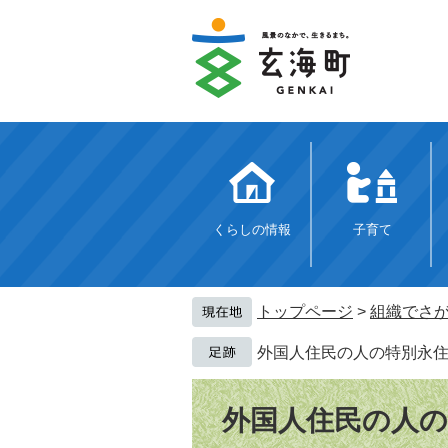
ペ
メ
ー
ニ
ジ
ュ
の
ー
先
を
頭
飛
で
ば
す。
し
て
本
文
くらしの情報
子育て
へ
トップページ
>
組織でさ
外国人住民の人の特別永
本
文
外国人住民の人の