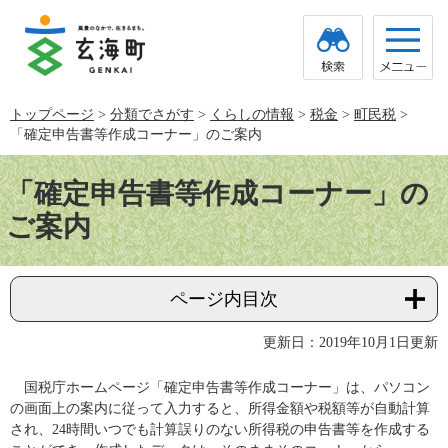
ペ
メ
ー
ニ
ジ
ュ
の
ー
先
を
頭
飛
トップページ
>
分類でさがす
>
くらしの情報
>
税金
>
町民税
>
で
ば
「確定申告書等作成コーナー」のご案内
す。
し
て
本
本
文
「確定申告書等作成コーナー」の
文
へ
ご案内
ページ内目次
更新日：2019年10月1日更新
国税庁ホームページ「確定申告書等作成コーナー」は、パソコン
の画面上の案内に従って入力すると、所得金額や税額等が自動計算
され、24時間いつでも計算誤りのない所得税の申告書等を作成する