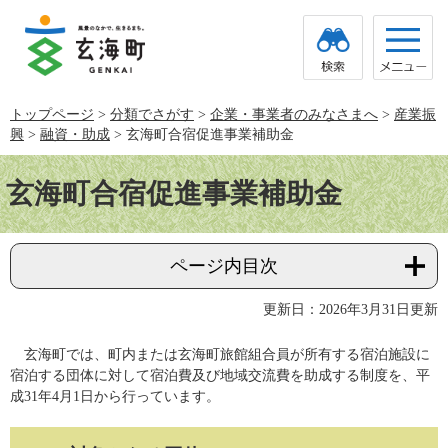
ペ
メ
ー
ニ
ジ
ュ
の
ー
先
を
頭
飛
トップページ
>
分類でさがす
>
企業・事業者のみなさまへ
>
産業振
で
ば
興
>
融資・助成
>
玄海町合宿促進事業補助金
す。
し
て
本
本
文
玄海町合宿促進事業補助金
文
へ
ページ内目次
更新日：2026年3月31日更新
玄海町では、町内または玄海町旅館組合員が所有する宿泊施設に
宿泊する団体に対して宿泊費及び地域交流費を助成する制度を、平
成31年4月1日から行っています。