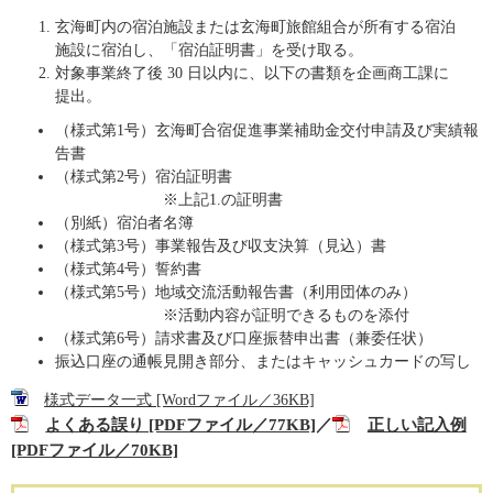
玄海町内の宿泊施設または玄海町旅館組合が所有する宿泊
施設に宿泊し、「宿泊証明書」を受け取る。
対象事業終了後 30 日以内に、以下の書類を企画商工課に
提出。
（様式第1号）玄海町合宿促進事業補助金交付申請及び実績報
告書
（様式第2号）宿泊証明書
※上記1.の証明書
（別紙）宿泊者名簿
（様式第3号）事業報告及び収支決算（見込）書
（様式第4号）誓約書
（様式第5号）地域交流活動報告書（利用団体のみ）
※活動内容が証明できるものを添付
（様式第6号）請求書及び口座振替申出書（兼委任状）
振込口座の通帳見開き部分、またはキャッシュカードの写し
様式データ一式 [Wordファイル／36KB]
よくある誤り [PDFファイル／77KB]
／
正しい記入例
[PDFファイル／70KB]