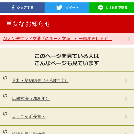
重要なお知らせ
AIオンデマンド交通「のるーと玄海」が一部変更します！
こ
の
ペ
ー
ジ
を
入札・契約結果（令和8年度）
見
て
い
広報玄海（2026年）
る
人
は
ようこそ町長室へ
こ
ん
な