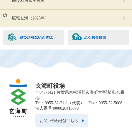
施設利用状況検索
ペ
ー
ジ
広報玄海（2025年）
も
見
て
い
ま
す
玄海町役場
〒847-1421 佐賀県東松浦郡玄海町大字諸浦348番
地
Tel：0955-52-2111（代表） Fax：0955-52-5008
法人番号4000020413879
お問い合わせはこちら