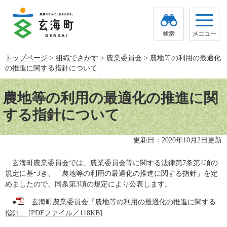
ペ
メ
ー
ニ
ジ
ュ
の
ー
先
を
頭
飛
トップページ
>
組織でさがす
>
農業委員会
>
農地等の利用の最適化
で
ば
の推進に関する指針について
す。
し
て
本
本
文
農地等の利用の最適化の推進に関
文
へ
する指針について
更新日：2020年10月2日更新
玄海町農業委員会では、農業委員会等に関する法律第7条第1項の
規定に基づき、「農地等の利用の最適化の推進に関する指針」を定
めましたので、同条第3項の規定により公表します。
●
玄海町農業委員会「農地等の利用の最適化の推進に関する
指針」 [PDFファイル／118KB]