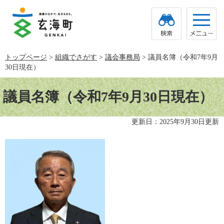
ペ
メ
ー
ニ
ジ
ュ
の
ー
先
を
頭
飛
トップページ
>
組織でさがす
>
議会事務局
>
議員名簿（令和7年9月
で
ば
30日現在）
す。
し
て
本
本
文
議員名簿（令和7年9月30日現在）
文
へ
更新日：2025年9月30日更新