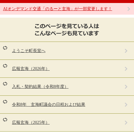
AIオンデマンド交通「のるーと玄海」が一部変更します！
こ
の
ペ
ー
ジ
を
ようこそ町長室へ
見
て
い
広報玄海（2026年）
る
人
は
入札・契約結果（令和8年度）
こ
ん
な
令和8年 玄海町議会の日程および結果
ペ
ー
ジ
広報玄海（2025年）
も
見