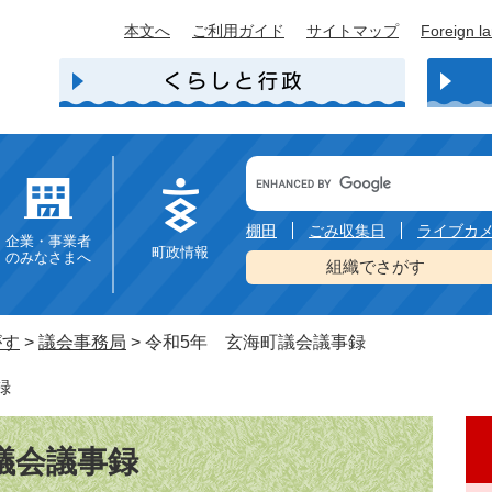
本文へ
ご利用ガイド
サイトマップ
Foreign l
Google
カ
ス
タ
棚田
ごみ収集日
ライブカ
企業・事業者
ム
町政情報
のみなさまへ
検
組織でさがす
索
がす
>
議会事務局
>
令和5年 玄海町議会議事録
録
議会議事録