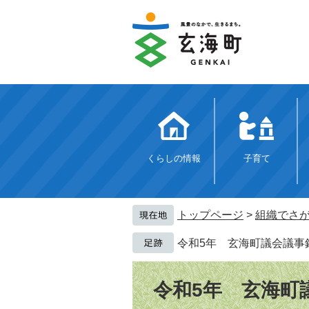
ペ
メ
ー
ニ
ジ
ュ
の
ー
先
を
頭
飛
で
ば
す。
し
て
本
文
くらしの情報
子育て
へ
トップページ
>
組織でさ
令和5年 玄海町議会議事
本
文
令和5年 玄海町