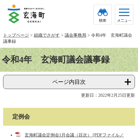
ペ
メ
ー
ニ
ジ
ュ
の
ー
先
を
頭
飛
トップページ
>
組織でさがす
>
議会事務局
>
令和4年 玄海町議会
で
ば
議事録
す。
し
て
本
本
文
令和4年 玄海町議会議事録
文
へ
ページ内目次
更新日：2022年2月25日更新
定例会
玄海町議会定例会1月会議（目次） [PDFファイル／