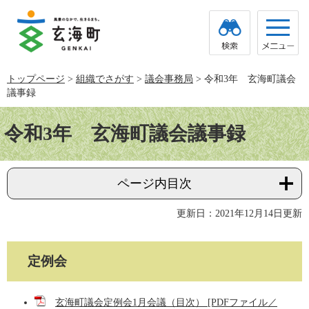
ペ
メ
ー
ニ
ジ
ュ
の
ー
先
を
頭
飛
トップページ
>
組織でさがす
>
議会事務局
>
令和3年 玄海町議会
で
ば
議事録
す。
し
て
本
本
文
令和3年 玄海町議会議事録
文
へ
ページ内目次
更新日：2021年12月14日更新
定例会
玄海町議会定例会1月会議（目次） [PDFファイル／