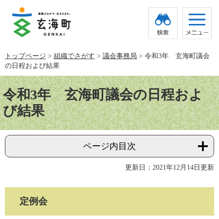
ペ
メ
ー
ニ
ジ
ュ
の
ー
先
を
頭
飛
トップページ
>
組織でさがす
>
議会事務局
>
令和3年 玄海町議会
で
ば
の日程および結果
す。
し
て
本
本
文
令和3年 玄海町議会の日程およ
文
へ
び結果
ページ内目次
更新日：2021年12月14日更新
定例会