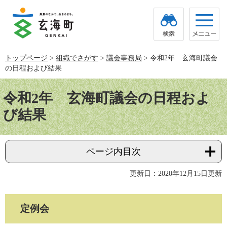
ペ
メ
ー
ニ
ジ
ュ
の
ー
先
を
頭
飛
トップページ
>
組織でさがす
>
議会事務局
>
令和2年 玄海町議会
で
ば
の日程および結果
す。
し
て
本
本
文
令和2年 玄海町議会の日程およ
文
へ
び結果
ページ内目次
更新日：2020年12月15日更新
定例会