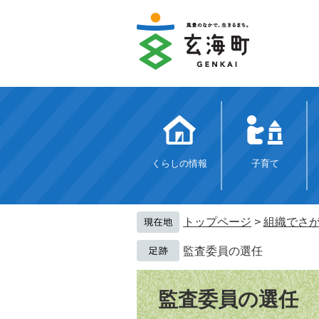
ペ
メ
ー
ニ
ジ
ュ
の
ー
先
を
頭
飛
で
ば
す。
し
て
本
文
くらしの情報
子育て
へ
トップページ
>
組織でさ
監査委員の選任
本
文
監査委員の選任