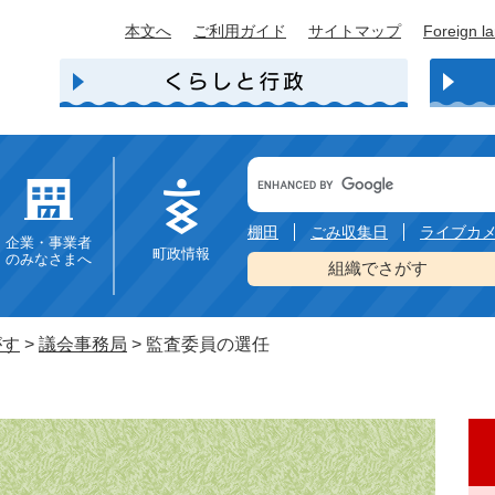
本文へ
ご利用ガイド
サイトマップ
Foreign l
Google
カ
ス
タ
棚田
ごみ収集日
ライブカ
企業・事業者
ム
町政情報
のみなさまへ
検
組織でさがす
索
がす
>
議会事務局
>
監査委員の選任