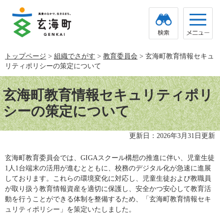
ペ
メ
ー
ニ
ジ
ュ
の
ー
先
を
頭
飛
トップページ
>
組織でさがす
>
教育委員会
>
玄海町教育情報セキュ
で
ば
リティポリシーの策定について
す。
し
て
本
本
文
玄海町教育情報セキュリティポリ
文
へ
シーの策定について
更新日：2026年3月31日更新
玄海町教育委員会では、GIGAスクール構想の推進に伴い、児童生徒
1人1台端末の活用が進むとともに、校務のデジタル化が急速に進展
しております。これらの環境変化に対応し、児童生徒および教職員
が取り扱う教育情報資産を適切に保護し、安全かつ安心して教育活
動を行うことができる体制を整備するため、「玄海町教育情報セキ
ュリティポリシー」を策定いたしました。