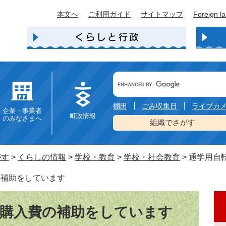
本文へ
ご利用ガイド
サイトマップ
Foreign l
Google
カ
ス
タ
棚田
ごみ収集日
ライブカ
企業・事業者
ム
町政情報
のみなさまへ
検
組織でさがす
索
がす
>
くらしの情報
>
学校・教育
>
学校・社会教育
>
通学用自
の補助をしています
の購入費の補助をしています