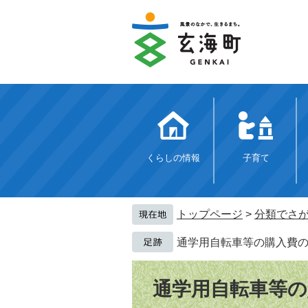
ペ
メ
ー
ニ
ジ
ュ
の
ー
先
を
頭
飛
で
ば
す。
し
て
本
文
くらしの情報
子育て
へ
トップページ
>
分類でさ
通学用自転車等の購入費
本
文
通学用自転車等