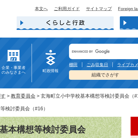
本文へ
ご利用ガイド
サイトマップ
Foreign l
Google
カ
ス
タ
棚田
ごみ収集日
ライブカ
企業・事業者
ム
町政情報
のみなさまへ
検
組織でさがす
索
がす
>
教育委員会
>
玄海町立小中学校基本構想等検討委員会（#
等検討委員会（#16）
基本構想等検討委員会