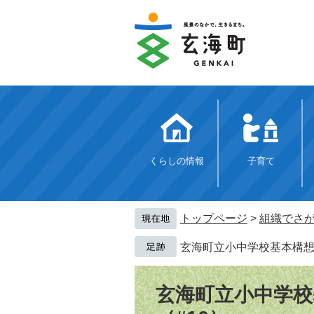
ペ
メ
ー
ニ
ジ
ュ
の
ー
先
を
頭
飛
で
ば
す。
し
て
本
文
くらしの情報
子育て
へ
トップページ
>
組織でさ
玄海町立小中学校基本構想
本
文
玄海町立小中学校