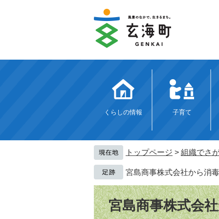
ペ
メ
ー
ニ
ジ
ュ
の
ー
先
を
頭
飛
で
ば
す。
し
て
本
文
くらしの情報
子育て
へ
トップページ
>
組織でさ
宮島商事株式会社から消
本
文
宮島商事株式会