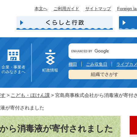
本文へ
ご利用ガイド
サイトマップ
Foreign l
Google
カ
ス
タ
棚田
ごみ収集日
ライブカ
企業・事業者
ム
町政情報
のみなさまへ
検
組織でさがす
索
がす
>
こども・ほけん課
>
宮島商事株式会社から消毒液が寄付
毒液が寄付されました
社から消毒液が寄付されました