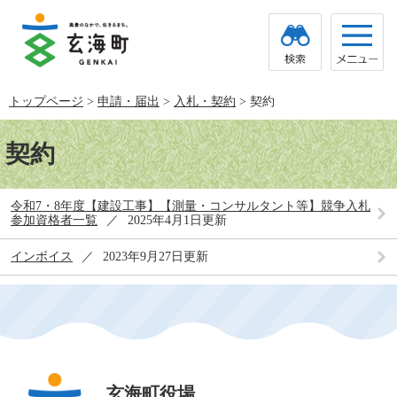
ペ
メ
ー
ニ
ジ
ュ
の
ー
先
を
頭
飛
トップページ
>
申請・届出
>
入札・契約
>
契約
で
ば
す。
し
本
て
文
契約
本
文
へ
令和7・8年度【建設工事】【測量・コンサルタント等】競争入札
参加資格者一覧
2025年4月1日更新
インボイス
2023年9月27日更新
玄海町役場