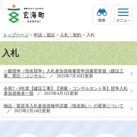
ペ
メ
ー
ニ
ジ
ュ
の
ー
先
を
頭
飛
トップページ
>
申請・届出
>
入札・契約
>
入札
で
ば
す。
し
本
て
文
入札
本
文
へ
一般競争（指名競争）入札参加資格審査申請書変更届（建設工
事、委託・コンサル）
2025年7月10日更新
令和7・8年度【建設工事】【測量・コンサルタント等】競争入札
参加資格者一覧
2025年4月1日更新
物品・製造等入札参加資格申請書（指名願い）の変更について
2025年2月14日更新