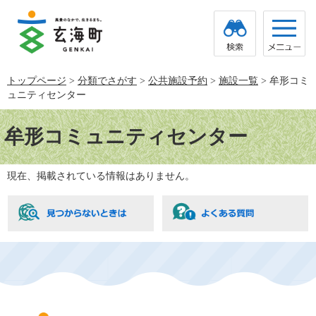
ペ
メ
ー
ニ
ジ
ュ
の
ー
先
を
頭
飛
トップページ
>
分類でさがす
>
公共施設予約
>
施設一覧
>
牟形コミ
で
ば
ュニティセンター
す。
し
て
本
本
文
牟形コミュニティセンター
文
へ
現在、掲載されている情報はありません。