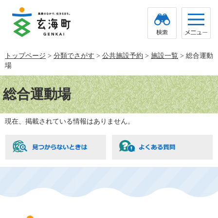
ペ
メ
ー
ニ
ジ
ュ
の
ー
先
を
頭
飛
トップページ
>
分類でさがす
>
公共施設予約
>
施設一覧
>
総合運動
で
ば
場
す。
し
て
本
本
文
総合運動場
文
へ
現在、掲載されている情報はありません。