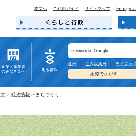
本文へ
ご利用ガイド
サイトマップ
Foreign l
Google
カ
ス
タ
棚田
ごみ収集日
ライブカ
企業・事業者
ム
町政情報
のみなさまへ
検
組織でさがす
索
がす
>
町政情報
>
まちづくり