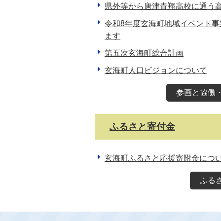
県外等から唐津青翔高校に通う
令和8年度玄海町地域イベント
ます
第五次玄海町総合計画
玄海町人口ビジョンについて
参画と協働
ふるさと寄付金
玄海町ふるさと応援寄附金につ
ふる