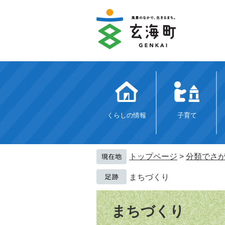
ペ
メ
ー
ニ
ジ
ュ
の
ー
先
を
頭
飛
で
ば
す。
し
て
本
文
くらしの情報
子育て
へ
トップページ
>
分類でさ
まちづくり
本
文
まちづくり