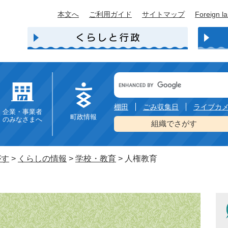
本文へ
ご利用ガイド
サイトマップ
Foreign l
Google
カ
ス
タ
棚田
ごみ収集日
ライブカ
企業・事業者
ム
町政情報
のみなさまへ
検
組織でさがす
索
がす
>
くらしの情報
>
学校・教育
>
人権教育