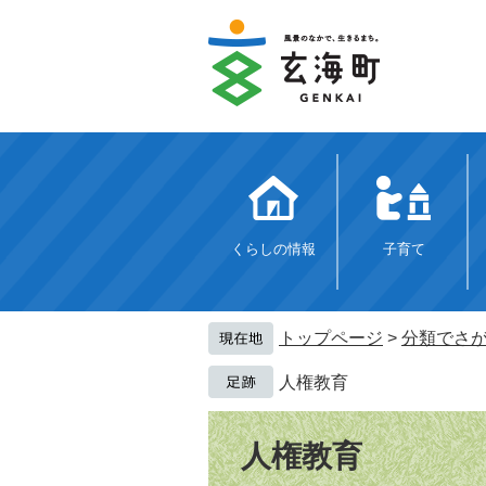
ペ
メ
ー
ニ
ジ
ュ
の
ー
先
を
頭
飛
で
ば
す。
し
て
本
文
くらしの情報
子育て
へ
トップページ
>
分類でさ
人権教育
本
文
人権教育