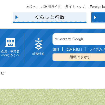
本文へ
ご利用ガイド
サイトマップ
Foreign l
Google
カ
ス
タ
棚田
ごみ収集日
ライブカ
企業・事業者
ム
町政情報
のみなさまへ
検
組織でさがす
索
わせ