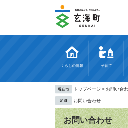
ペ
メ
ー
ニ
ジ
ュ
の
ー
先
を
頭
飛
で
ば
す。
し
て
本
文
くらしの情報
子育て
へ
トップページ
>
お問い合
お問い合わせ
本
文
お問い合わせ