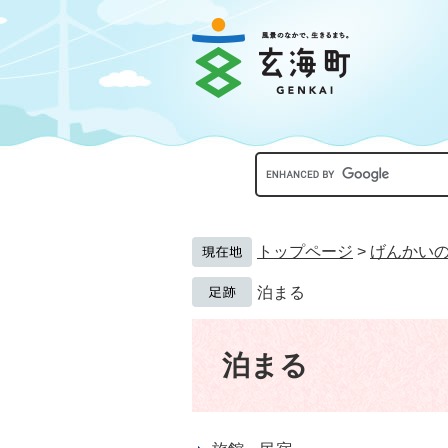
ペ
メ
ー
ニ
ジ
ュ
の
ー
先
を
頭
飛
で
ば
す。
し
Google
て
カ
本
ス
文
タ
へ
ム
トップページ
>
げんかい
検
索
泊まる
本
文
泊まる