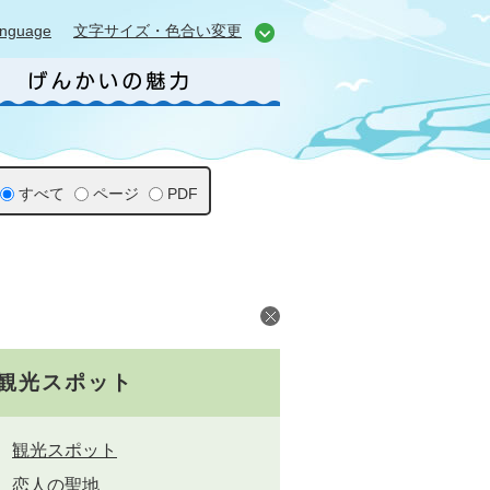
anguage
文字サイズ・色合い変更
すべて
ページ
PDF
観光スポット
観光スポット
恋人の聖地