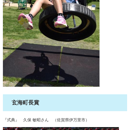
玄海町長賞
『式典』 久保 敏昭さん （佐賀県伊万里市）