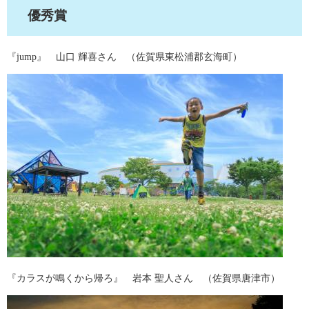
優秀賞
『jump』 山口 輝喜さん （佐賀県東松浦郡玄海町）
『カラスが鳴くから帰ろ』 岩本 聖人さん （佐賀県唐津市）