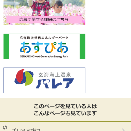
こ
の
ペ
ー
ジ
を
げんかいの魅力