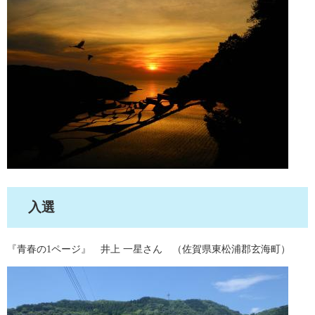
入選
『青春の1ページ』 井上 一星さん （佐賀県東松浦郡玄海町）