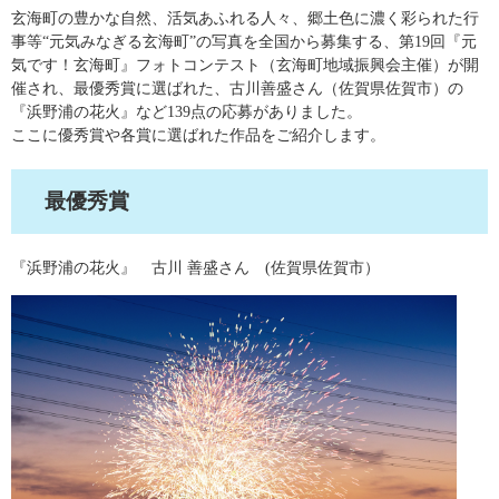
玄海町の豊かな自然、活気あふれる人々、郷土色に濃く彩られた行
事等“元気みなぎる玄海町”の写真を全国から募集する、第19回『元
気です！玄海町』フォトコンテスト（玄海町地域振興会主催）が開
催され、最優秀賞に選ばれた、古川善盛さん（佐賀県佐賀市）の
『浜野浦の花火』など139点の応募がありました。
ここに優秀賞や各賞に選ばれた作品をご紹介します。
最優秀賞
『浜野浦の花火』 古川 善盛さん (佐賀県佐賀市）