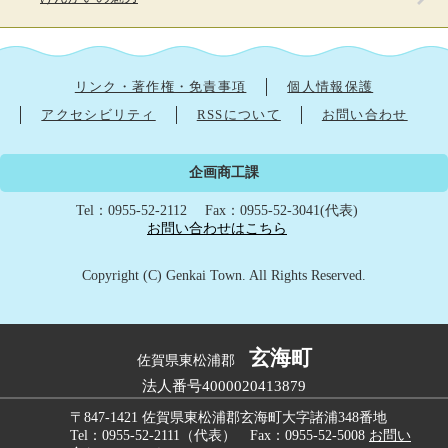
見
て
い
る
人
リンク・著作権・免責事項
個人情報保護
は
アクセシビリティ
RSSについて
お問い合わせ
こ
ん
な
企画商工課
ペ
ー
Tel：0955-52-2112
Fax：0955-52-3041(代表)
ジ
お問い合わせはこちら
も
見
Copyright (C) Genkai Town. All Rights Reserved.
て
い
ま
す
玄海町
佐賀県東松浦郡
法人番号4000020413879
〒847-1421 佐賀県東松浦郡玄海町大字諸浦348番地
Tel：0955-52-2111（代表） Fax：0955-52-5008
お問い