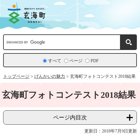
ペ
メ
ー
ニ
ジ
ュ
の
ー
先
を
頭
飛
で
ば
Google
す。
し
カ
て
ス
本
タ
文
ム
すべて
ページ
PDF
へ
検
索
トップページ
>
げんかいの魅力
>
玄海町フォトコンテスト2018結果
本
文
玄海町フォトコンテスト2018結果
ページ内目次
更新日：2018年7月9日更新