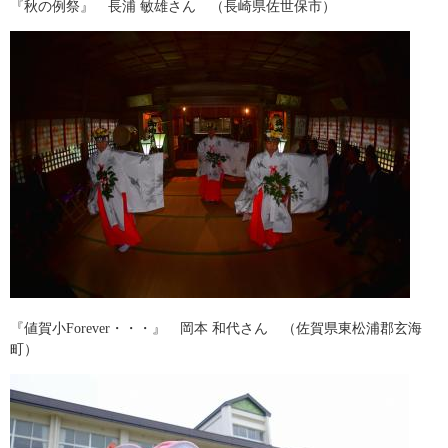
『秋の例祭』 長浦 敏雄さん （長崎県佐世保市）
『値賀小Forever・・・』 岡本 和代さん （佐賀県東松浦郡玄海
町）