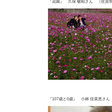
『花園』 久保 敏昭さん （佐賀
『107歳と0歳』 小林 佳菜恵さ