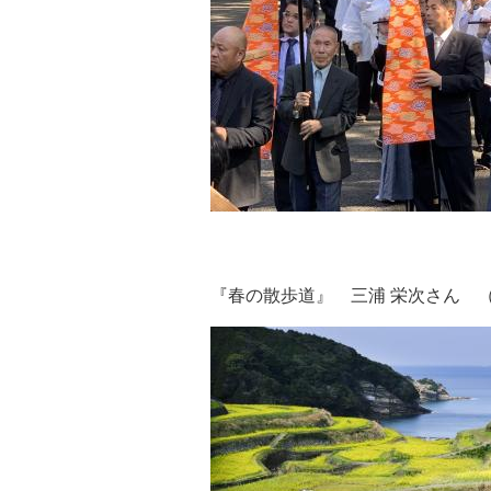
『春の散歩道』 三浦 栄次さん 