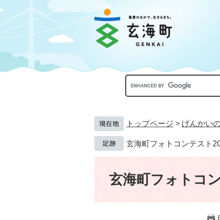
ペ
メ
ー
ニ
ジ
ュ
の
ー
先
を
頭
飛
で
ば
す。
し
Google
て
カ
本
ス
文
タ
へ
ム
トップページ
>
げんかい
検
索
玄海町フォトコンテスト20
本
文
玄海町フォトコン