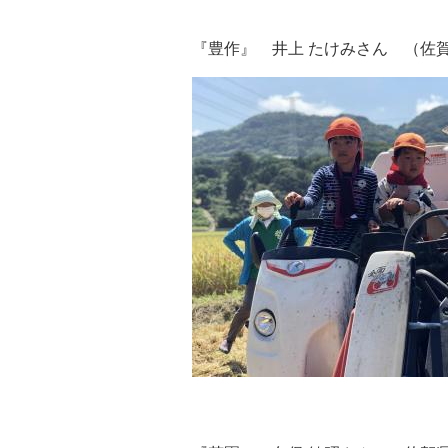
『豊作』 井上 たけみさん （佐