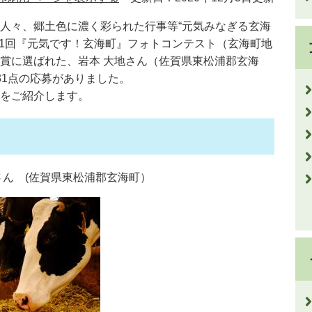
人々、郷土色に濃く彩られた行事等“元気みなぎる玄海
21回『元気です！玄海町』フォトコンテスト（玄海町地
賞に選ばれた、岩本 大地さん（佐賀県東松浦郡玄海
31点の応募がありました。
をご紹介します。
さん (佐賀県東松浦郡玄海町）