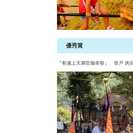
優秀賞
『有浦上天満官御幸祭』 世戸 房