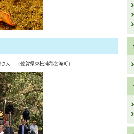
吉さん （佐賀県東松浦郡玄海町）