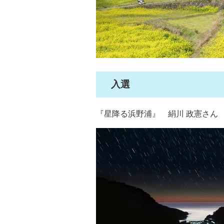
入選
『星降る浜野浦』 絹川 政憲さん