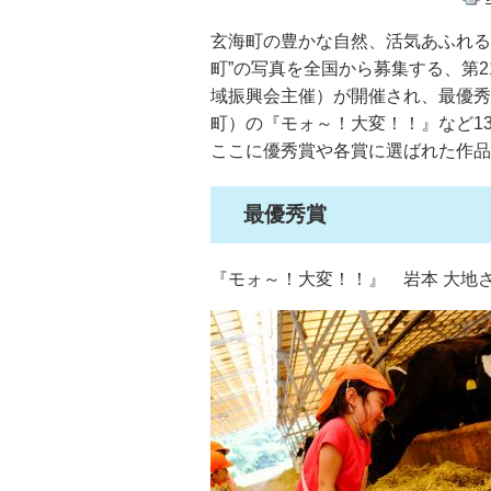
玄海町の豊かな自然、活気あふれる
町”の写真を全国から募集する、第
域振興会主催）が開催され、最優秀
町）の『モォ～！大変！！』など1
ここに優秀賞や各賞に選ばれた作品
最優秀賞
『モォ～！大変！！』 岩本 大地