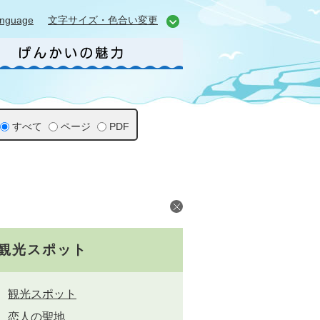
anguage
文字サイズ・色合い変更
すべて
ページ
PDF
観光スポット
観光スポット
恋人の聖地