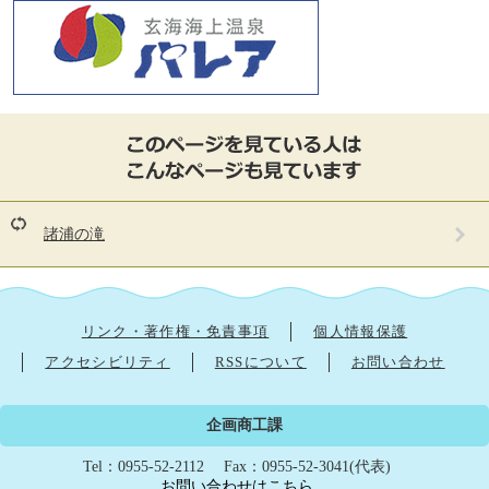
こ
の
ペ
ー
ジ
を
諸浦の滝
見
て
い
る
人
リンク・著作権・免責事項
個人情報保護
は
アクセシビリティ
RSSについて
お問い合わせ
こ
ん
な
企画商工課
ペ
ー
Tel：0955-52-2112
Fax：0955-52-3041(代表)
ジ
お問い合わせはこちら