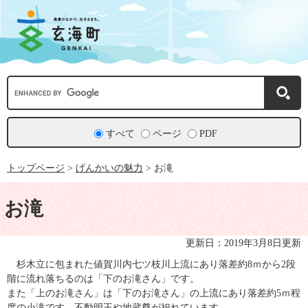
ペ
メ
ー
ニ
ジ
ュ
の
ー
先
を
頭
飛
で
ば
Google
す。
し
カ
て
ス
本
タ
文
ム
すべて
ページ
PDF
へ
検
索
トップページ
>
げんかいの魅力
>
お滝
本
文
お滝
更新日：2019年3月8日更新
杉木立に包まれた値賀川内七ツ枝川上流にあり落差約8ｍから2段
階に流れ落ちるのは「下のお滝さん」です。
また「上のお滝さん」は「下のお滝さん」の上流にあり落差約5ｍ程
度の小滝です。不動明王や地蔵尊が祀れています。