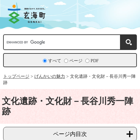
ペ
メ
ー
ニ
ジ
ュ
の
ー
先
を
頭
飛
で
ば
Google
す。
し
カ
て
ス
本
タ
文
ム
すべて
ページ
PDF
へ
検
索
トップページ
>
げんかいの魅力
>
文化遺跡・文化財－長谷川秀一陣
跡
本
文
文化遺跡・文化財－長谷川秀一陣
跡
ページ内目次