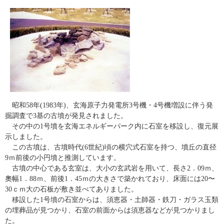
昭和58年(1983年)、玄海原子力発電所3号機・4号機増設に伴う発
掘調査で3基の古墳が発見されました。
その中の1号墳を玄海エネルギーパーク内に石室を移設し、復元展
示しました。
この古墳は、古墳時代(6世紀)頃の横穴式石室を持つ、墳丘の直径
9ｍ前後の小円墳と推測しています。
古墳の中心である玄室は、大小の玄武岩を用いて、長さ2．09ｍ、
奧幅1．88ｍ、前後1．45ｍの大きさで築かれており、床面には20〜
30ｃｍ大の石板が敷き並べてありました。
移設した1号墳の石室からは、須恵器・土師器・鉄刀・ガラス玉類
の埋葬品が見つかり、石室の前面からは須恵器などが見つかりまし
た。