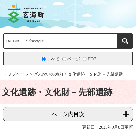
ペ
メ
ー
ニ
ジ
ュ
の
ー
先
を
頭
飛
で
ば
Google
す。
し
カ
て
ス
本
タ
文
ム
すべて
ページ
PDF
へ
検
索
トップページ
>
げんかいの魅力
>
文化遺跡・文化財－先部遺跡
本
文
文化遺跡・文化財－先部遺跡
ページ内目次
更新日：2025年9月8日更新