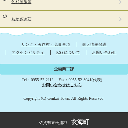
佐和屋旅館
ペ
ー
ジ
ちかざき荘
も
見
て
い
ま
リンク・著作権・免責事項
個人情報保護
す
アクセシビリティ
RSSについて
お問い合わせ
企画商工課
Tel：0955-52-2112
Fax：0955-52-3041(代表)
お問い合わせはこちら
Copyright (C) Genkai Town. All Rights Reserved.
玄海町
佐賀県東松浦郡