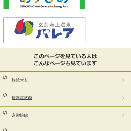
こ
の
ペ
ー
ジ
を
旅館大玄
見
て
い
唐津屋旅館
る
人
は
京栄旅館
こ
ん
な