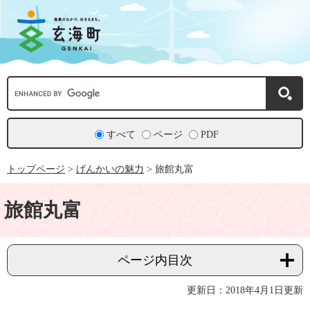
ペ
メ
ー
ニ
ジ
ュ
の
ー
先
を
頭
飛
で
ば
Google
す。
し
カ
て
ス
本
タ
文
ム
すべて
ページ
PDF
へ
検
索
トップページ
>
げんかいの魅力
>
旅館丸富
本
文
旅館丸富
ページ内目次
更新日：2018年4月1日更新