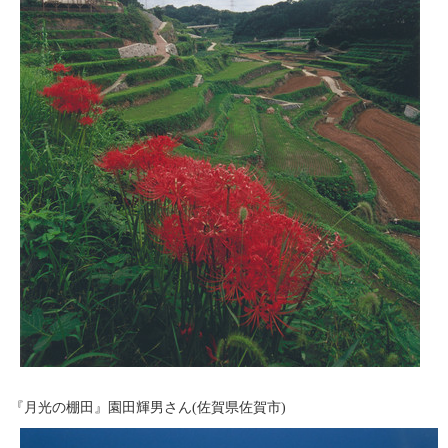
『月光の棚田』園田輝男さん(佐賀県佐賀市)