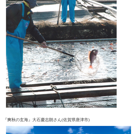
『爽秋の玄海』大石慶志朗さん(佐賀県唐津市)