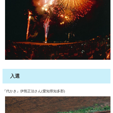
入選
『代かき』伊熊正治さん(愛知県知多郡)