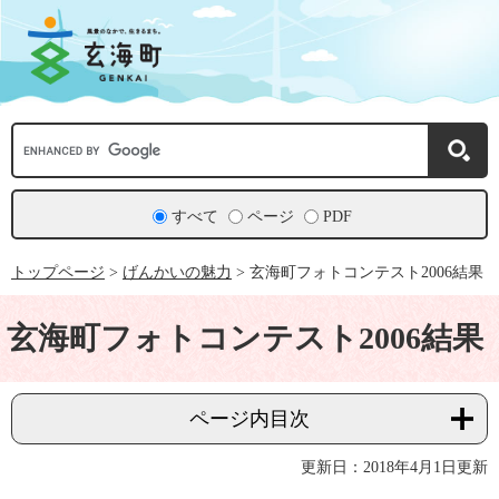
ペ
メ
ー
ニ
ジ
ュ
の
ー
先
を
頭
飛
で
ば
Google
す。
し
カ
て
ス
本
タ
文
ム
すべて
ページ
PDF
へ
検
索
トップページ
>
げんかいの魅力
>
玄海町フォトコンテスト2006結果
本
文
玄海町フォトコンテスト2006結果
ページ内目次
更新日：2018年4月1日更新