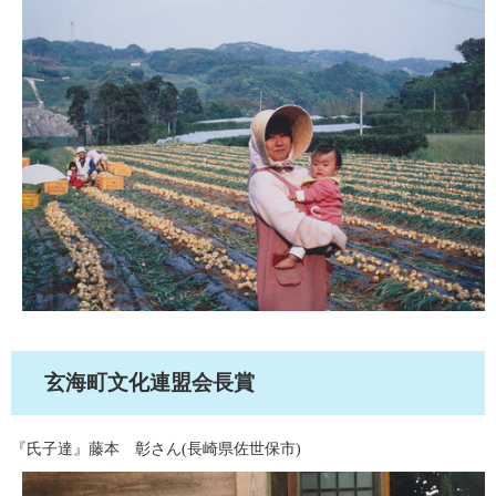
玄海町文化連盟会長賞
『氏子達』藤本 彰さん(長崎県佐世保市)