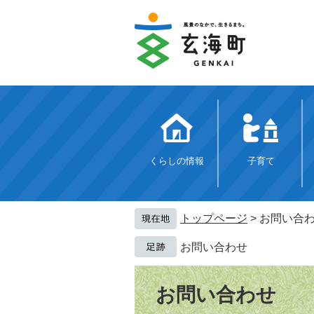
ペ
メ
ー
ニ
ジ
ュ
の
ー
先
を
頭
飛
で
ば
す。
し
て
本
文
くらしの情報
子育て
へ
トップページ
>
お問い合
お問い合わせ
本
文
お問い合わせ