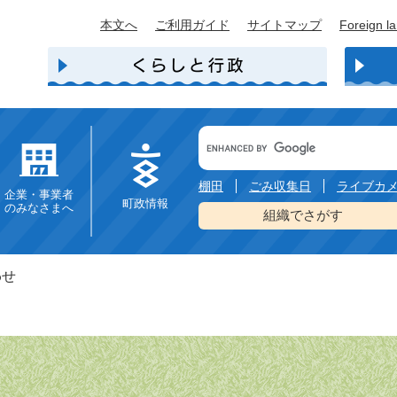
本文へ
ご利用ガイド
サイトマップ
Foreign l
Google
カ
ス
タ
棚田
ごみ収集日
ライブカ
企業・事業者
ム
町政情報
のみなさまへ
検
組織でさがす
索
わせ