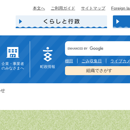
本文へ
ご利用ガイド
サイトマップ
Foreign l
Google
カ
ス
タ
棚田
ごみ収集日
ライブカ
企業・事業者
ム
町政情報
のみなさまへ
検
組織でさがす
索
わせ