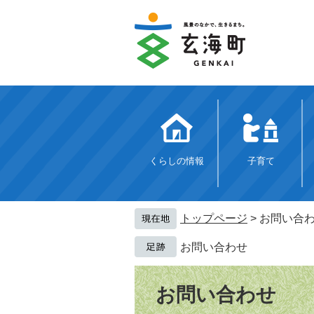
ペ
メ
ー
ニ
ジ
ュ
の
ー
先
を
頭
飛
で
ば
す。
し
て
本
文
くらしの情報
子育て
へ
トップページ
>
お問い合
お問い合わせ
本
文
お問い合わせ