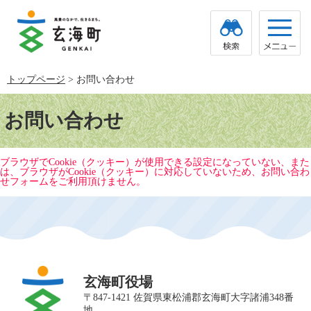
ペ
メ
ー
ニ
ジ
ュ
の
ー
先
を
頭
飛
トップページ
>
お問い合わせ
で
ば
す。
し
本
て
文
お問い合わせ
本
文
へ
ブラウザでCookie（クッキー）が使用できる設定になっていない、また
は、ブラウザがCookie（クッキー）に対応していないため、お問い合わ
せフォームをご利用頂けません。
玄海町役場
〒847-1421 佐賀県東松浦郡玄海町大字諸浦348番
地