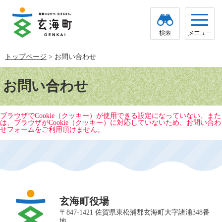
ペ
メ
ー
ニ
ジ
ュ
の
ー
先
を
頭
飛
トップページ
>
お問い合わせ
で
ば
す。
し
本
て
文
お問い合わせ
本
文
へ
ブラウザでCookie（クッキー）が使用できる設定になっていない、また
は、ブラウザがCookie（クッキー）に対応していないため、お問い合わ
せフォームをご利用頂けません。
玄海町役場
〒847-1421 佐賀県東松浦郡玄海町大字諸浦348番
地